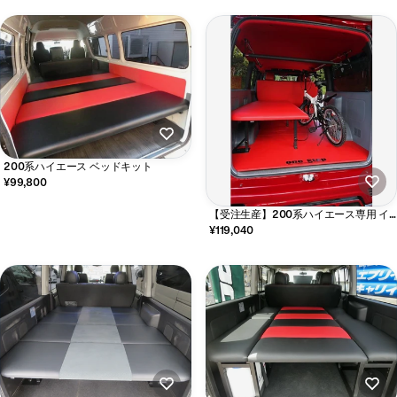
200系ハイエース ベッドキット
¥99,800
【受注生産】200系ハイエース専用 イ
ージーフリップベッドキット 片側跳ね
¥119,040
上げ式 国産素材使用