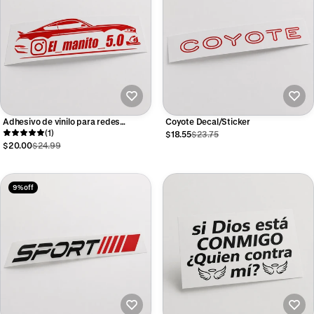
Adhesivo de vinilo para redes
Coyote Decal/Sticker
sociales con nombre de usuario
(1)
$18.55
$23.75
personalizado
$20.00
$24.99
9% off