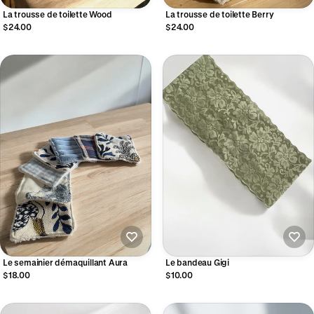
La trousse de toilette Wood
La trousse de toilette Berry
$24.00
$24.00
Le semainier démaquillant Aura
Le bandeau Gigi
$18.00
$10.00