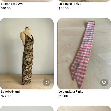
Le bandeau Ava
La blouse Ichigo
$10.00
$65.00
La robe Nami
Le bandana Pinku
$77.00
$19.00