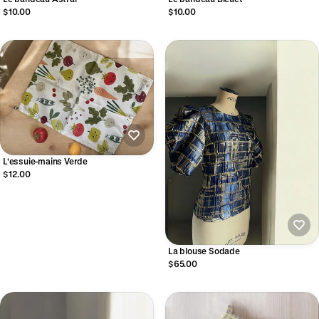
$10.00
$10.00
L'essuie-mains Verde
$12.00
La blouse Sodade
$65.00