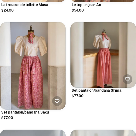
La trousse de toilette Musa
Le top en jean Ao
$24.00
$54.00
Set pantalon/bandana Shima
$77.00
Set pantalon/bandana Saku
$77.00