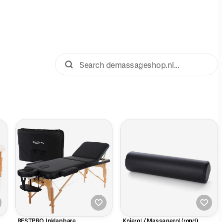
RESTPRO Inklapbare
Knierol / Massagerol (rond)