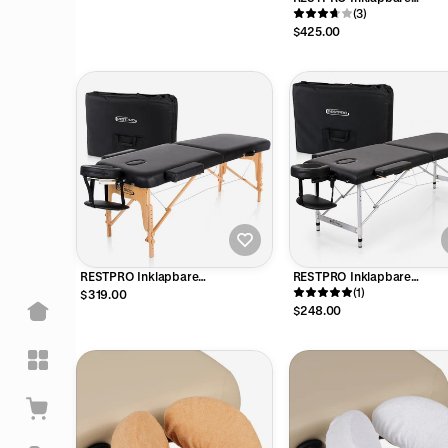
Massagetafel VIP 4 Créme
(3)
$425.00
RESTPRO Inklapbare
RESTPRO Inklapbare
Massagetafel VIP 2 Zwart
Massagetafel Aluminium 2
(1)
$319.00
$248.00