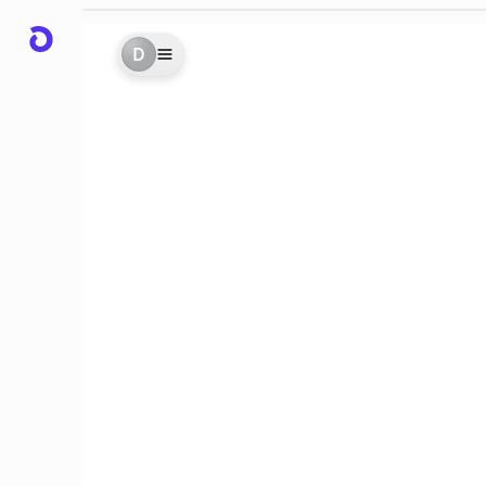
D
sage
is
n.