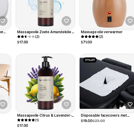
or
Massageolie Zoete Amandelolie -
Massage olie verwarmer
Pure Relax - 500ml
(2)
(2)
$17.00
$71.00
17% off
Massageolie Citrus & Lavendel -
Disposable facecovers met
500 ml
(1)
uitsparing massagetafel (100
$19.00
$23.00
stuks)
$17.00