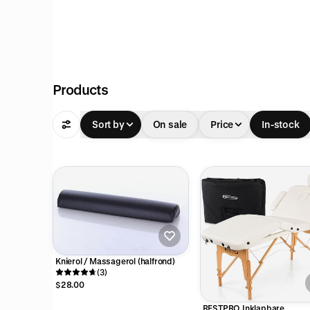
al
pful
Products
Sort by
On sale
Price
In-stock
Knierol / Massagerol (halfrond)
(3)
$28.00
RESTPRO Inklapbare