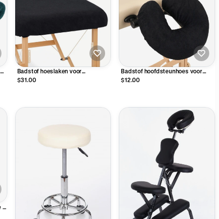
Badstof hoeslaken voor
Badstof hoofdsteunhoes voor
massagetafel - Zwart
massagetafel - Zwart
$31.00
$12.00
 -