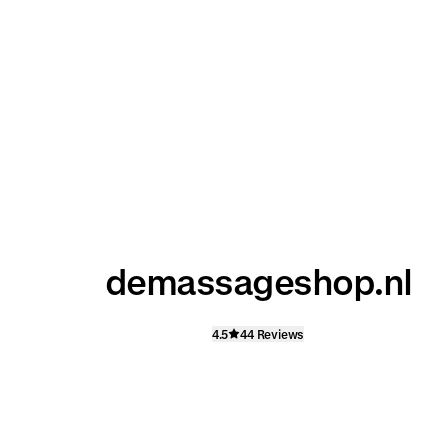
demassageshop.nl
4.5
44 Reviews