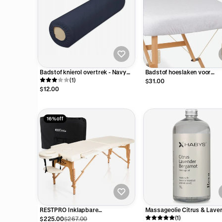
Badstof knierol overtrek - Navy
Badstof hoeslaken voor
Blauw - 15 x 60 cm
(1)
massagetafel - Wit
$31.00
$12.00
16% off
RESTPRO Inklapbare
Massageolie Citrus & Laven
Massagetafel Classic 2 Créme
1L
(1)
$225.00
$267.00