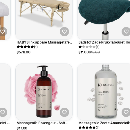
HABYS Inklapbare Massagetafel
Badstof Zadelkruk/Tabouret Hoes
Therma (verwarmend)
(1)
Groen
(1)
$578.00
$11.00
$15.00
del -
Massageolie Rozengeur - Soft
Massageolie Zoete Amandelolie
Rose - 500 ml
Pure Relax - 1L
(1)
$17.00