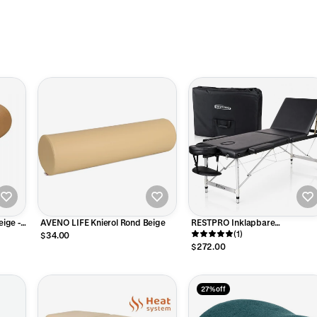
eige -
AVENO LIFE Knierol Rond Beige
RESTPRO Inklapbare
Massagetafel Aluminium 3 Zwa
(1)
$34.00
$272.00
27% off