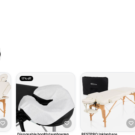
17% off
Disposable hoofdsteunhoezen
RESTPRO Inklapbare