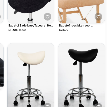
Badstof Zadelkruk/Tabouret Hoes
Badstof hoeslaken voor
Zwart
massagetafel - Beige
$11.00
$15.00
$31.00