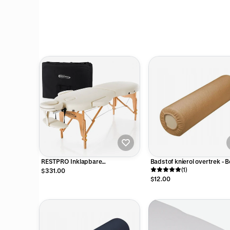
RESTPRO Inklapbare
Badstof knierol overtrek - B
Massagetafel VIP Oval 2 Créme
15 x 60 cm
(1)
$331.00
$12.00