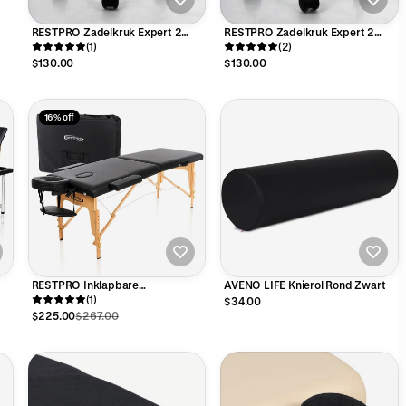
RESTPRO Zadelkruk Expert 2
RESTPRO Zadelkruk Expert 2
Crème
(1)
Zwart
(2)
$130.00
$130.00
16% off
RESTPRO Inklapbare
AVENO LIFE Knierol Rond Zwart
rt
Massagetafel Classic 2 Zwart
(1)
$34.00
$225.00
$267.00