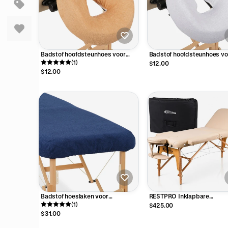
Badstof hoofdsteunhoes voor
Badstof hoofdsteunhoes vo
massagetafel - Beige
(1)
massagetafel - Wit
$12.00
$12.00
Badstof hoeslaken voor
RESTPRO Inklapbare
(1)
massagetafel - Navy Blauw
Massagetafel Memory 3
$425.00
$31.00