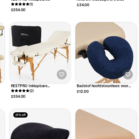
Massagetafel VIP 3 Zwart
(1)
$34.00
$354.00
RESTPRO Inklapbare
Badstof hoofdsteunhoes voor
Massagetafel VIP 3 Créme
(2)
massagetafel - Navy Blauw
$12.00
$354.00
27% off