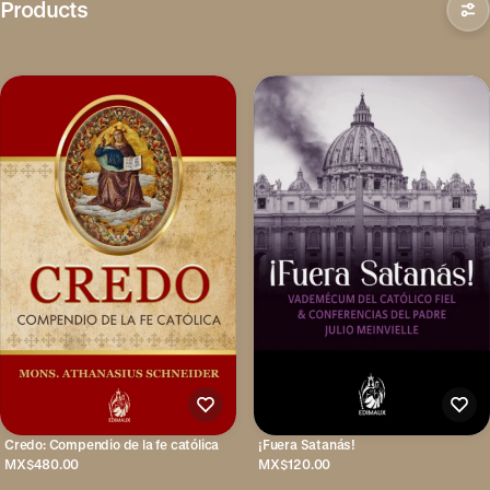
Products
Credo: Compendio de la fe católica
¡Fuera Satanás!
MX$480.00
MX$120.00