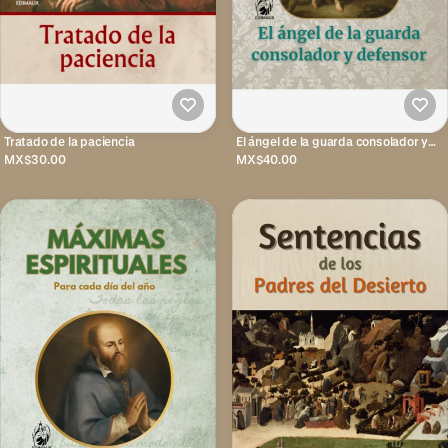
Tratado de la paciencia
El ángel de la guarda consolador y
defensor
MX$30.00
MX$40.00