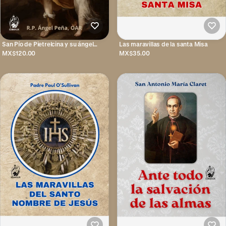
San Pío de Pietrelcina y su ángel
Las maravillas de la santa Misa
custodio
MX$120.00
MX$35.00