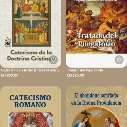
Catecismo de la doctrina cristiana |
Tratado del Purgatorio
Ripalda
MX$50.00
MX$25.00