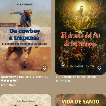
De cowboy a trapense | El hombre
El drama del fin de los tiempos
que ajustó cuentas con Dios
(1)
MX$100.00
MX$140.00