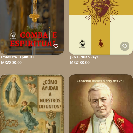
Combate Espiritual
¡Viva Cristo Rey!
MX$200.00
MX$180.00