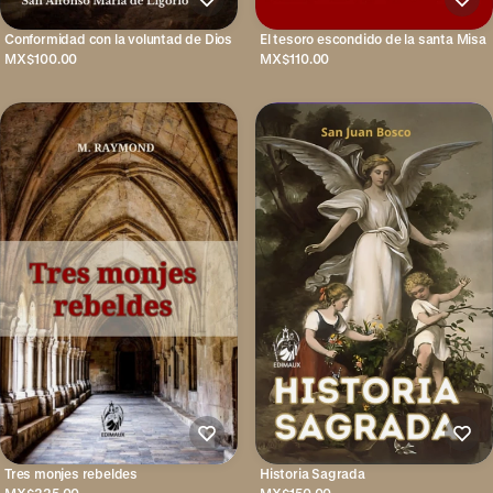
Conformidad con la voluntad de Dios
El tesoro escondido de la santa Misa
MX$100.00
MX$110.00
Tres monjes rebeldes
Historia Sagrada