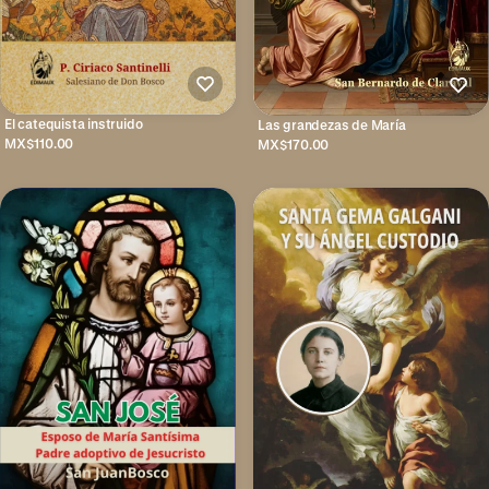
El catequista instruido
Las grandezas de María
MX$110.00
MX$170.00