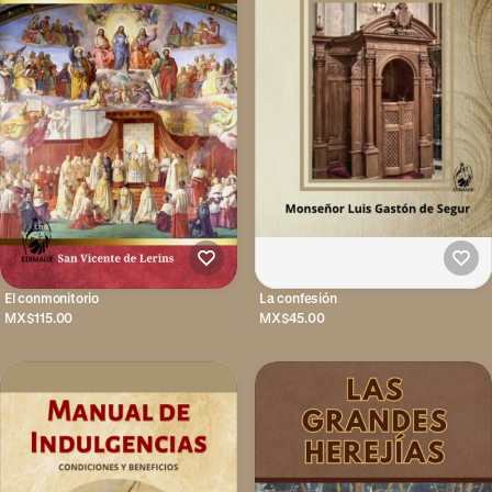
El conmonitorio
La confesión
MX$115.00
MX$45.00