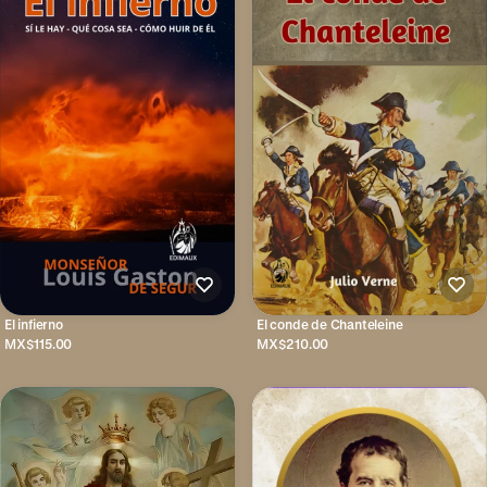
El infierno
El conde de Chanteleine
MX$115.00
MX$210.00