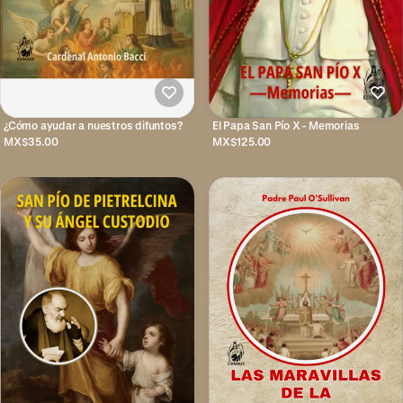
¿Cómo ayudar a nuestros difuntos?
El Papa San Pío X - Memorias
MX$35.00
MX$125.00