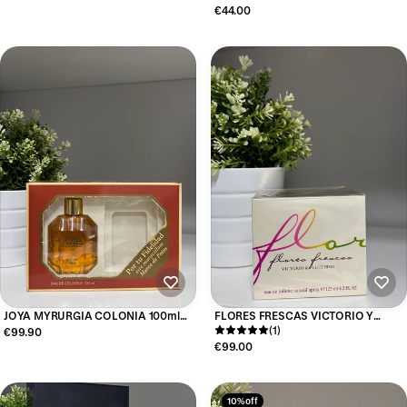
100ML
€44.00
JOYA MYRURGIA COLONIA 100ml
FLORES FRESCAS VICTORIO Y
(CAJA ROTA)
LUCCHINO EAU DE TOILETTE 125ML
(1)
€99.90
€99.00
10% off