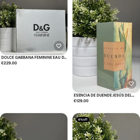
DOLCE GABBANA FEMININE EAU DE
TOILETTE 50ML SPRAY
€229.00
ESENCIA DE DUENDE JESÚS DEL
POZO EAU DE TOILETTE 30ML
€129.00
6% off