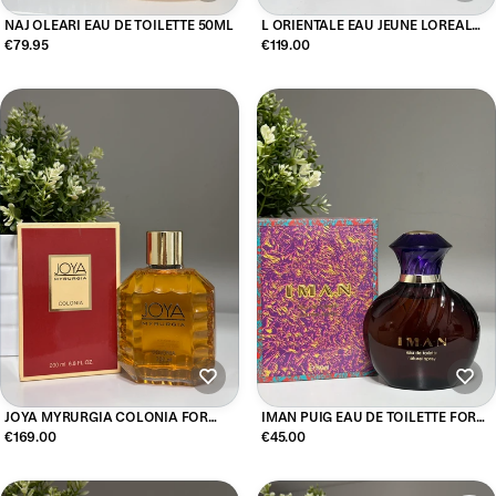
NAJ OLEARI EAU DE TOILETTE 50ML
L ORIENTALE EAU JEUNE LOREAL
EAU DE TOILETTE 150ML
€79.95
€119.00
JOYA MYRURGIA COLONIA FOR
IMAN PUIG EAU DE TOILETTE FOR
WOMAN 200ML
WOMAN 100ML
€169.00
€45.00