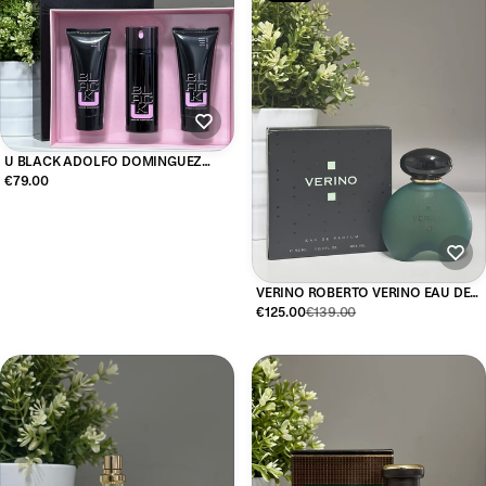
U BLACK ADOLFO DOMINGUEZ
WOMAN EAU DE TOILETTE 75ML
€79.00
VERINO ROBERTO VERINO EAU DE
PARFUM 50ML
€125.00
€139.00