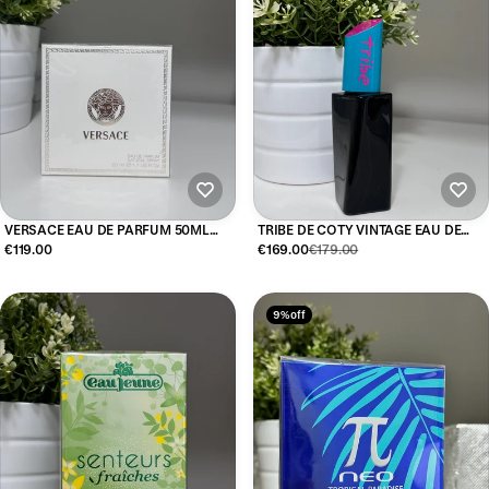
VERSACE EAU DE PARFUM 50ML
TRIBE DE COTY VINTAGE EAU DE
SPRAY
TOILETTE 50ML
€119.00
€169.00
€179.00
9% off