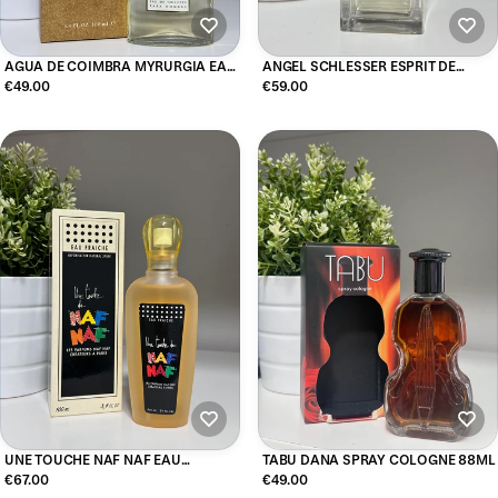
AGUA DE COIMBRA MYRURGIA EAU
ANGEL SCHLESSER ESPRIT DE
DE TOILETTE 100ML
GINGEMBRE EAU DE TOILETTE
€49.00
€59.00
100ML
UNE TOUCHE NAF NAF EAU
TABU DANA SPRAY COLOGNE 88ML
FRAICHE 100ML
€67.00
€49.00