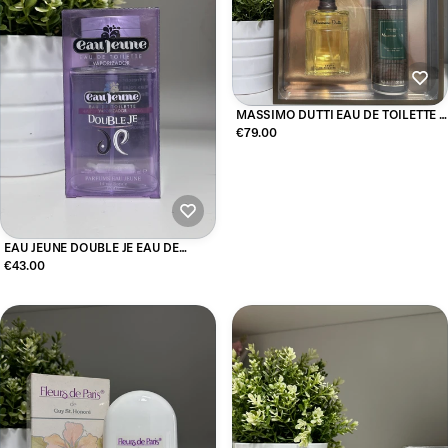
MASSIMO DUTTI EAU DE TOILETTE +
DESODORANTE+ MYRURGIA
€79.00
EAU JEUNE DOUBLE JE EAU DE
TOILETTE 75ML
€43.00