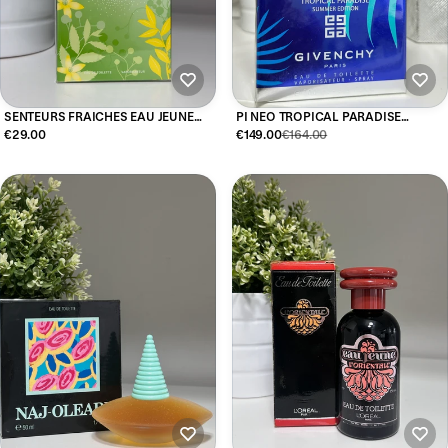
SENTEURS FRAICHES EAU JEUNE
PI NEO TROPICAL PARADISE
EAU DE TOILETTE NEW IN BOX
GIVENCHY EAU DE TOILETTE 100ML
€29.00
€149.00
€164.00
SEALED 75ML