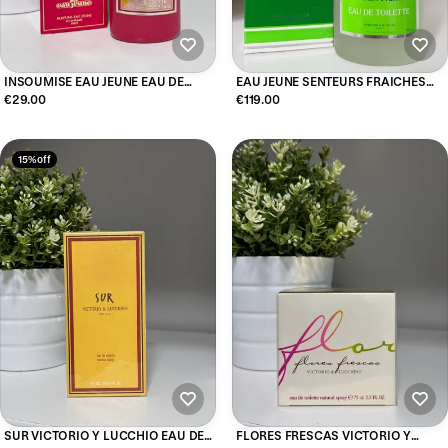
INSOUMISE EAU JEUNE EAU DE
EAU JEUNE SENTEURS FRAICHES
TOILETTE 100ML
EAU DE TOILETTE 60ML
€29.00
€119.00
15% off
SUR VICTORIO Y LUCCHIO EAU DE
FLORES FRESCAS VICTORIO Y