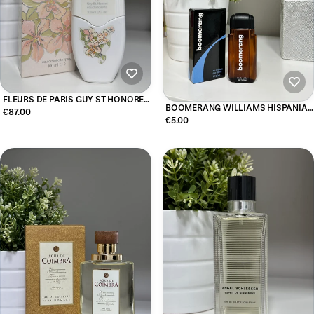
FLEURS DE PARIS GUY ST HONORE
BOOMERANG WILLIAMS HISPANIA
EAU DE TOILETTE 100ML
€87.00
EAU DE TOILETTE 25ML
€5.00