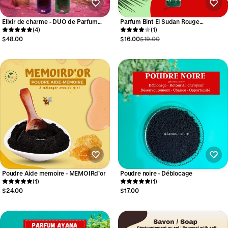
Elixir de charme - DUO de Parfum
Parfum Bint El Sudan Rouge
spirituel - puissant attraction
(4)
ORIGINAL 45gr contenu 12ml-
(1)
Parfum spirituel bintou
$48.00
$16.00
$19.00
Poudre Aide memoire - MEMOIRd’or
Poudre noire - Déblocage
(1)
(1)
$24.00
$17.00