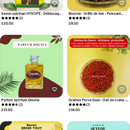
Savon spirituel HYSOPE - Déblocage
Bicorne - Griffe de lion - Puissant
- purification - chance - ouverture
(2)
protection spirituelle - intelligence
(3)
$30.00
$9.00
Parfum spirituel Dounia
Graines Perce Goal - Oeil de crabe -
(2)
Chance - Protection
(2)
$13.00
$16.00