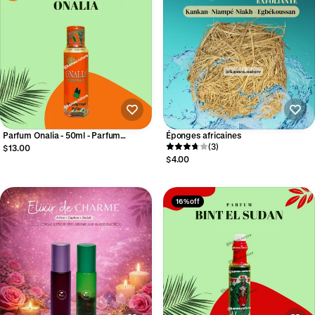
Parfum Onalia - 50ml - Parfum
Éponges africaines
Spirituel
(3)
$13.00
$4.00
16% off