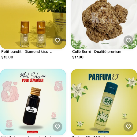
Petit bandit - Diamond kiss -
Collé Serré - Qualité prenium
aphrodisiaque
$13.00
$17.00