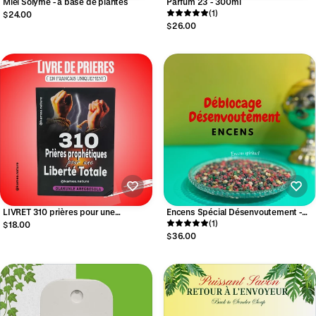
Miel Solyme - a base de plantes
Parfum 23 - 300ml
(1)
$24.00
$26.00
LIVRET 310 prières pour une
Encens Spécial Désenvoutement -
libération totale
Déblocage
(1)
$18.00
$36.00