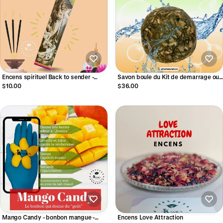
Encens spirituel Back to sender -
Savon boule du Kit de demarrage ou
Retour Envoyeur
Kit nouvelle année - Année 2026
$10.00
$36.00
prospere- purification - protection -
chance - Deblocage
Mango Candy - bonbon mangue -
Encens Love Attraction