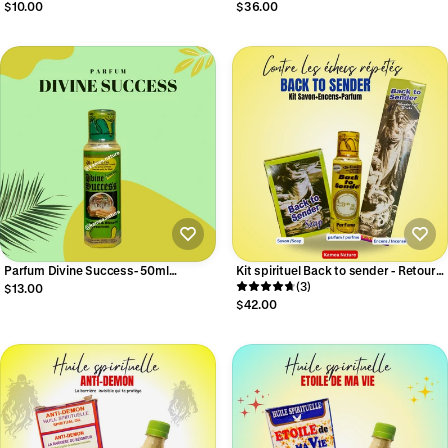
seduction
$10.00
$36.00
Parfum Divine Success- 50ml
Kit spirituel Back to sender - Retour
Spirituel
l'envoyeur - contre les échecs
(3)
$13.00
répétés
$42.00