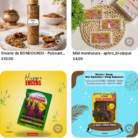
Encens de BONDOUKOU - Puissant
Miel mandusara - aphro_di-siaque
anti-sorcellerie
$10.00
$4.00