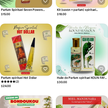
Parfum Spirituel Seven Powers
Kit (savon + parfum) spirituel
7777777- 50ml
Héliotrope blanc
$15.00
$18.00
Parfum spirituel Hot Dollar
Huile de Parfum spirituel KOUN FAYA
(2)
KOUN - ORIGINAL
$30.00
$24.00