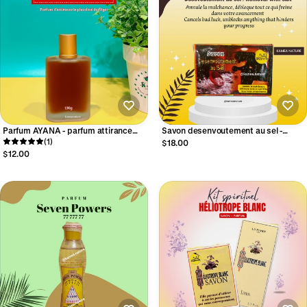
Parfum AYANA - parfum attirance
Savon desenvoutement au sel -
très dosé du Niger
(1)
savon spirituel
$18.00
$12.00