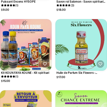
Puissant Encens HYSOPE
Savon roi Salomon - Savon spirituel
(1)
puissant
(3)
$9.00
$18.00
Kit KOUN FAYA KOUNE - Kit spirituel
Huile de Parfum Six Flowers -
(1)
Contenu 18ml - Huile de parfum
$17.00
spirituel
$15.00