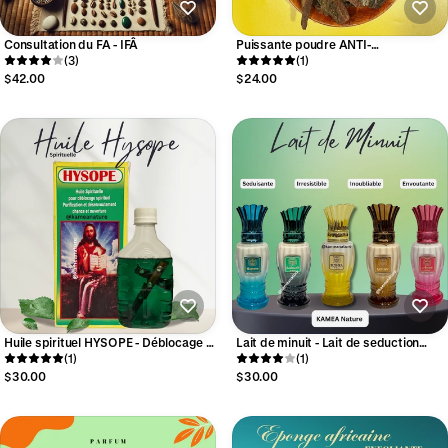
Consultation du FA - IFÂ
Puissante poudre ANTI-
(3)
SORCELLERIE - EPO EBO -
(1)
ADITÈGOTO
$42.00
$24.00
Huile spirituel HYSOPE - Déblocage -
Lait de minuit - Lait de seduction
purification - chance - ouverture
(1)
envoûtant
(1)
$30.00
$30.00