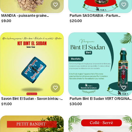
MANDIA - puissante graine
Parfum SASORABIA - Parfum
d’attraction
spirituel
$9.00
$20.00
Savon Bint El Sudan - Savon bintou -
Parfum Bint El Sudan VERT ORIGINAL
Savon spirituel
45gr contenu 12ml- Parfum spirituel
$11.00
$30.00
bintou