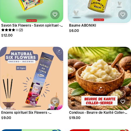
Savon Six Flowers - Savon spirituel -
Baume ABONIKI
Savon 6 Fleurs
(2)
$6.00
$12.00
Encens spirituel Six Flowers -
Condoux - Beurre de Karité Coller-
CHANCE EXTREME
Serrer
$9.00
$19.00